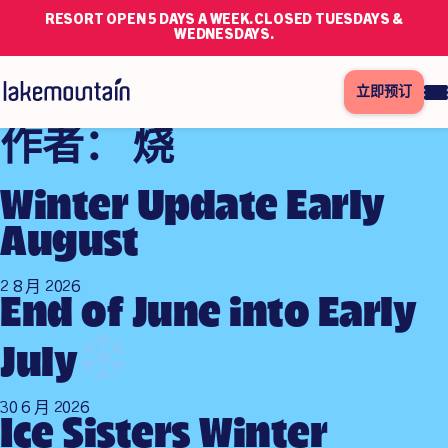
RESORT OPEN 5 DAYS A WEEK. CLOSED TUESDAYS &
WEDNESDAYS.
立即预订
作者：
烧
Winter Update Early
August
2 8 月 2026
End of June into Early
July
30 6 月 2026
Ice Sisters Winter