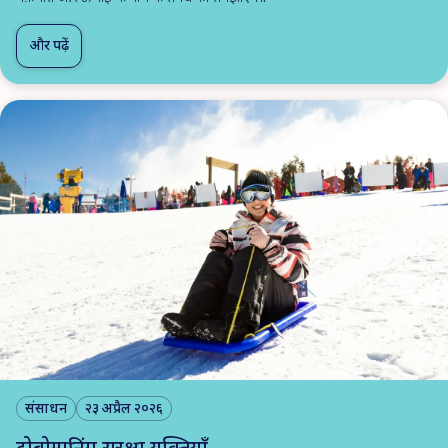
और पढ़ें
संसाधन
२३ अप्रैल २०२६