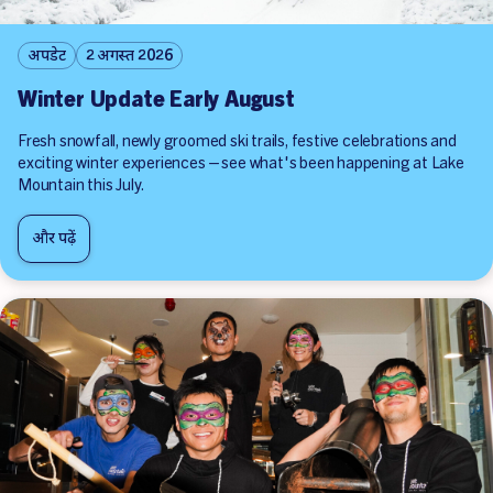
अपडेट
2 अगस्त 2026
Winter Update Early August
Fresh snowfall, newly groomed ski trails, festive celebrations and
exciting winter experiences—see what's been happening at Lake
Mountain this July.
और पढ़ें