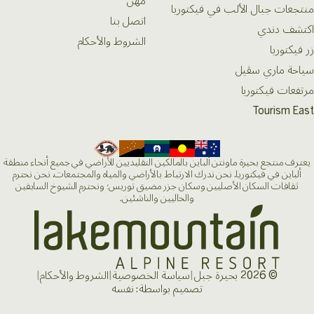
مهن
منتجعات جبال الألب في فيكتوريا
اتصل بنا
اكتشف دندي
الشروط والأحكام
زر فيكتوريا
سياحة ماري سڤيل
مرتفعات فيكتوريا
Tourism East
يعترف منتجع بحيرة ماونتن ألباين بالمالكين التقليديين للأراضي في جميع أنحاء منطقة
ألباين في فيكتوريا. نحن ندرك الارتباط بالأراضي والمياه والمجتمعات. نحن نحترم
ثقافات السكان الأصليين وسكان جزر مضيق توريس؛ ونحترم الشيوخ السابقين
والحاليين والناشئين.
© 2026 بحيرة جبل
|
سياسة الخصوصية
|
الشروط والأحكام
|
تصميم بواسطة: نفسه