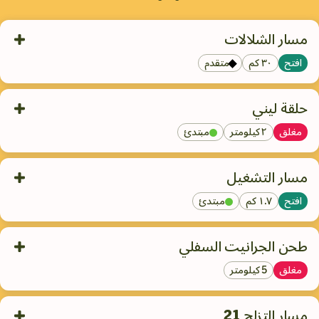
مسار الشلالات
افتح
٣٠ كم
متقدم
تُعد Cascades واحدة من أفضل مسارات الهبوط في فيكتوريا، وسرعان
ما أصبحت مفضلة لدى مجتمع ركوب الدراجات الجبلية. هذا المسار
حلقة ليني
المخصص لجميع أنواع الجبال، الذي يوفر مغامرة متوسطة مع ميزات
مغلق
٢ كيلومتر
مبتدئ
متقدمة، يمتد لمسافة 30 كم من قمة بحيرة ماونتن عبر غابات ألباين
جميلة وصولاً إلى ماريسبيل.
المسار المثالي للمبتدئين للمجموعات المدرسية والعائلات، جيد أيضًا
للإحماء قبل تجربة شيء أكثر تحديًا.
مسار التشغيل
افتح
١.٧ كم
مبتدئ
مسار تدفق مختلط مع معالم صخرية بسيطة. بداية أسهل لـ "شلالات"
تمنحك تجربة ركوب عبر الضاحية بتدفق للمبتدئين.
طحن الجرانيت السفلي
مغلق
5 كيلومتر
ينزل مسار Lower Granite Grind إلى نقطة عبور للنهر، قبل أن يعود
صعوداً على مسار واحد لتسلق مدته 2 كيلومتر عائداً إلى المنتجع. تمرين
مسار التزلج 21